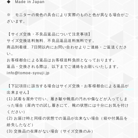
◆ Made in Japan
※ モニターの発色の具合により実際のものと色が異なる場合がご
ざいます。
【サイズ交換・不良品返品について注意事項】
サイズ交換送料無料、不良品返品送料無料です。
商品到着後、7日間以内にお問い合わせよりご連絡・ご返送くださ
い。
お客様都合による返品はお客様送料負担となっております。
返品・交換される際は、以下までご連絡をお願いいたします。
info@tomoe-syouji.jp
【下記項目に該当する場合はサイズ交換・お客様都合による返品が
出来ません】
(1) 試着を屋外で行い、履き皺や靴底の汚れや傷などが入ってしま
った場合（屋内での試し履きにて、靴の状態には十分にお気を付け
ください）
(2) お届け時と同様の状態での返品が出来ない場合（箱や付属品を
紛失したなど）
(3) 交換品の在庫がない場合（サイズ交換のみ）