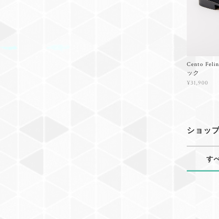
Cento F
ック
¥31,900
ショッ
す