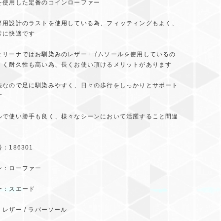
を使用した定番のコインローファー
専用設計のラストを使用している為、フィッティングもよく、
常に快適です
ェリーナではお馴染みのレザー+ゴムソールを使用しているの
くく耐久性も高い為、長くお使い頂けるメリットがあります
法なので足に馴染みやすく、日々の歩行をしっかりとサポート
す
ルで使い勝手も良く、様々なシーンにおいて活躍すること間違
す
：186301
ン：ローファー
ー：スエード
レザー / ラバーソール