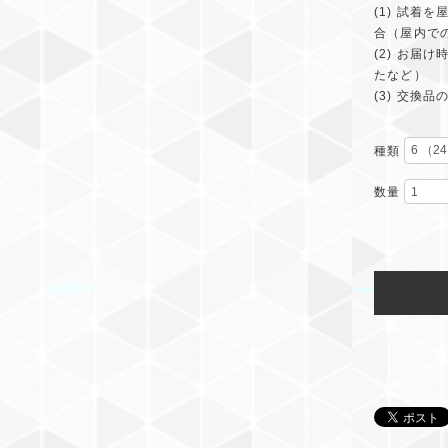
(1) 試
合（屋内で
(2) お
たなど）
(3) 交換
種類
数量