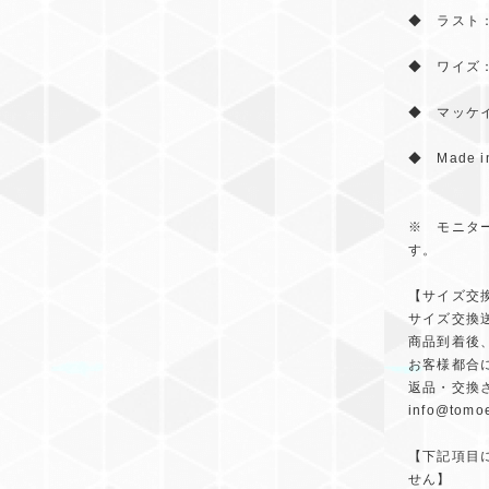
◆ ラスト：
◆ ワイズ：
◆ マッケ
◆ Made in
※ モニタ
す。
【サイズ交
サイズ交換
商品到着後
お客様都合
返品・交換
info@tomoe
【下記項目
せん】