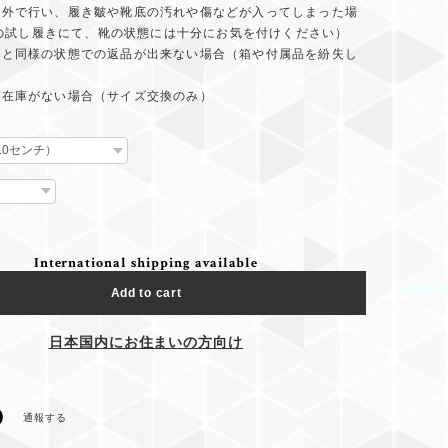
着を屋外で行い、履き皺や靴底の汚れや傷などが入ってしまった場
の試し履きにて、靴の状態には十分にお気を付けください）
届け時と同様の状態での返品が出来ない場合（箱や付属品を紛失し
品の在庫がない場合（サイズ交換のみ）
International shipping available
Add to cart
日本国内にお住まいの方向け
通報する