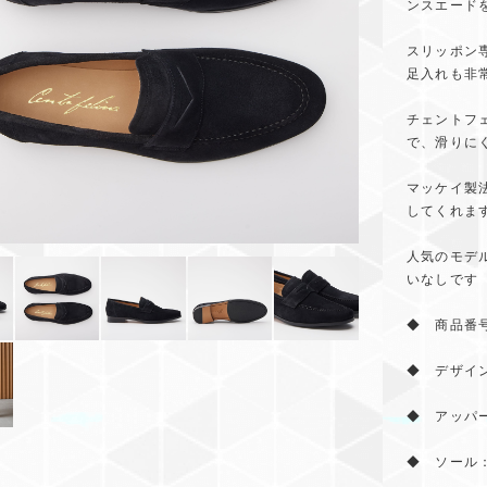
ンスエード
スリッポン
足入れも非
チェントフ
で、滑りに
マッケイ製
してくれま
人気のモデ
いなしで
◆ 商品番号
◆ デザイ
◆ アッパ
◆ ソール：