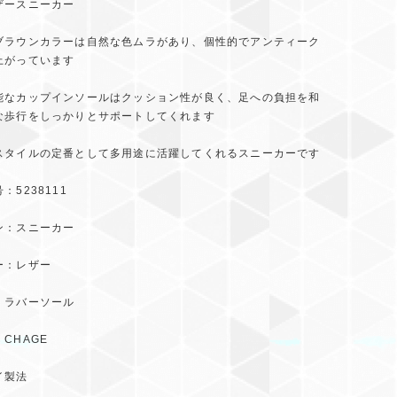
ザースニーカー
ブラウンカラーは自然な色ムラがあり、個性的でアンティーク
上がっています
能なカップインソールはクッション性が良く、足への負担を和
な歩行をしっかりとサポートしてくれます
スタイルの定番として多用途に活躍してくれるスニーカーです
：5238111
ン：スニーカー
ー：レザー
：ラバーソール
CHAGE
イ製法