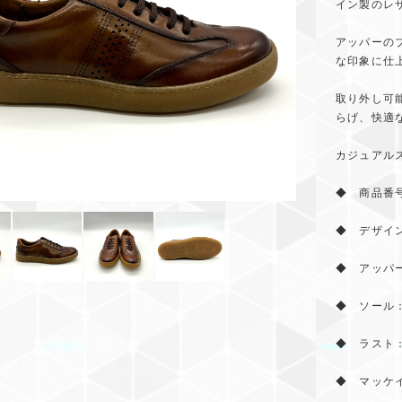
イン製のレ
アッパーの
な印象に仕
取り外し可
らげ、快適
カジュアル
◆ 商品番号
◆ デザイ
◆ アッパ
◆ ソール
◆ ラスト：
◆ マッケ