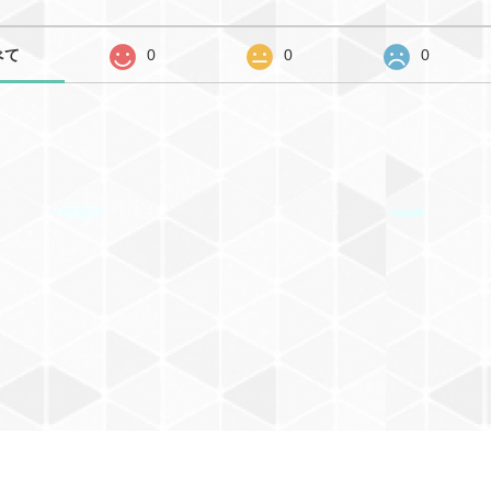
べて
0
0
0