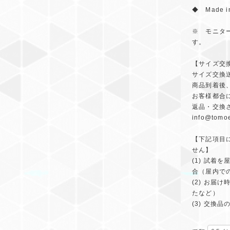
◆ Made 
※ モニタ
す。
【サイズ交
サイズ交換
商品到着後
お客様都合
返品・交換
info@tomoe
【下記項目
せん】
(1) 試
合（屋内で
(2) お
たなど）
(3) 交換