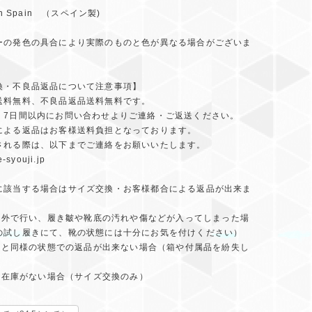
in Spain （スペイン製)
ーの発色の具合により実際のものと色が異なる場合がございま
換・不良品返品について注意事項】
送料無料、不良品返品送料無料です。
、7日間以内にお問い合わせよりご連絡・ご返送ください。
による返品はお客様送料負担となっております。
される際は、以下までご連絡をお願いいたします。
-syouji.jp
に該当する場合はサイズ交換・お客様都合による返品が出来ま
着を屋外で行い、履き皺や靴底の汚れや傷などが入ってしまった場
の試し履きにて、靴の状態には十分にお気を付けください）
届け時と同様の状態での返品が出来ない場合（箱や付属品を紛失し
品の在庫がない場合（サイズ交換のみ）